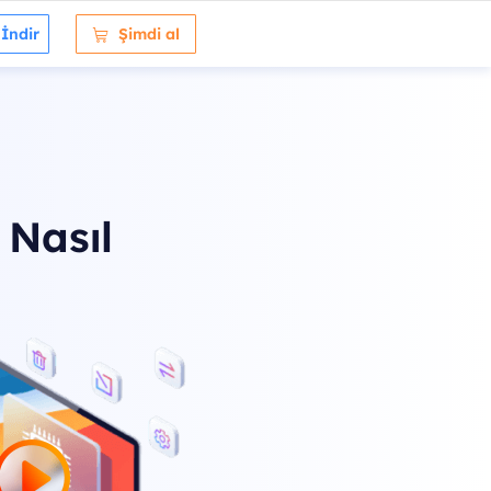
 İndir
Şimdi al

 Nasıl