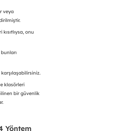
r veya
rilmiştir.
 kısıtlıysa, onu
 bunları
arşılaşabilirsiniz.
e klasörleri
linen bir güvenlik
r.
 4 Yöntem