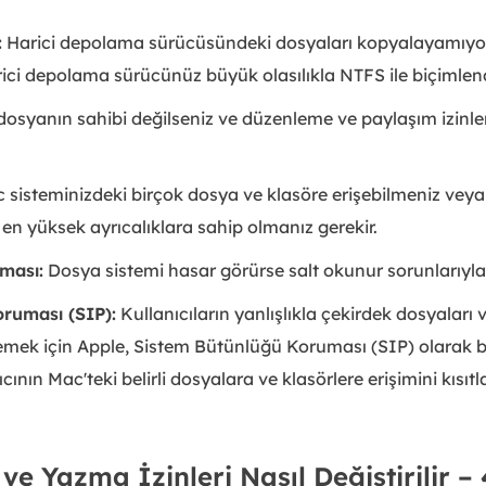
:
Harici depolama sürücüsündeki dosyaları kopyalayamıyo
ici depolama sürücünüz büyük olasılıkla NTFS ile biçimlendi
dosyanın sahibi değilseniz ve düzenleme ve paylaşım izinleri
sisteminizdeki birçok dosya ve klasöre erişebilmeniz veya
 en yüksek ayrıcalıklara sahip olmanız gerekir.
ması:
Dosya sistemi hasar görürse salt okunur sorunlarıyla k
ruması (SIP):
Kullanıcıların yanlışlıkla çekirdek dosyaları v
emek için Apple, Sistem Bütünlüğü Koruması (SIP) olarak bi
ıcının Mac'teki belirli dosyalara ve klasörlere erişimini kısıtla
e Yazma İzinleri Nasıl Değiştirilir –