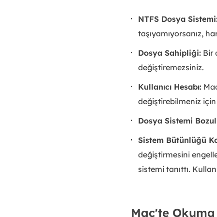
NTFS Dosya Sistemi
taşıyamıyorsanız, har
Dosya Sahipliği:
Bir 
değiştiremezsiniz.
Kullanıcı Hesabı:
Mac 
değiştirebilmeniz için
Dosya Sistemi Bozul
Sistem Bütünlüğü Ko
değiştirmesini engell
sistemi tanıttı. Kullan
Mac'te Okuma v