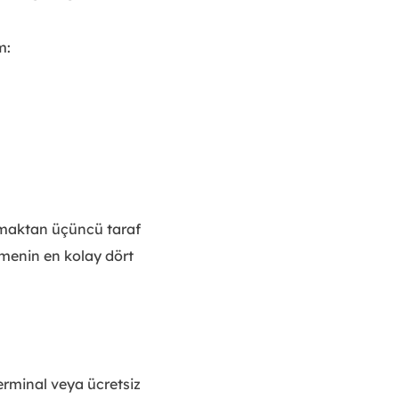
m:
anmaktan üçüncü taraf
rmenin en kolay dört
Terminal veya ücretsiz