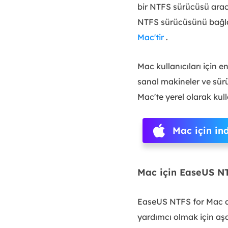
bir NTFS sürücüsü arac
NTFS sürücüsünü bağla
Mac'tir
.
Mac kullanıcıları için
sanal makineler ve sürü
Mac'te yerel olarak kull
Mac için ind
Mac için EaseUS NTF
EaseUS NTFS for Mac ar
yardımcı olmak için aşa