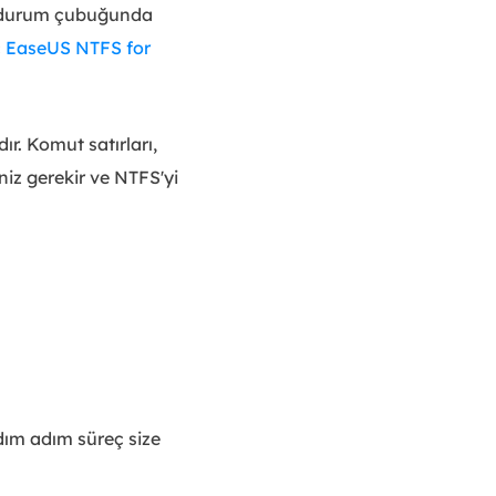
in durum çubuğunda
ç
EaseUS NTFS for
r. Komut satırları,
niz gerekir ve NTFS'yi
dım adım süreç size