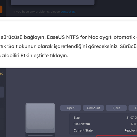
sürücüsü bağlayın, EaseUS NTFS for Mac aygıtı otomatik ol
tık 'Salt okunur' olarak işaretlendiğini göreceksiniz. Sür
ılabiliri Etkinleştir"e tıklayın.