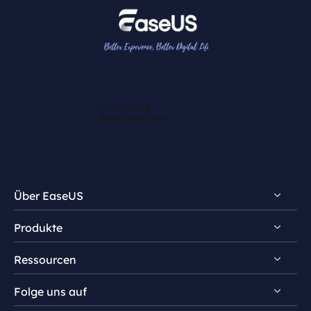
Über EaseUS
Produkte
Impressum
Ressourcen
Review & Auszeichnungen
EaseUS NTFS For Mac
Lizenz
Folge uns auf
EaseUS DupFiles Cleaner
NTFS for Mac Tipps