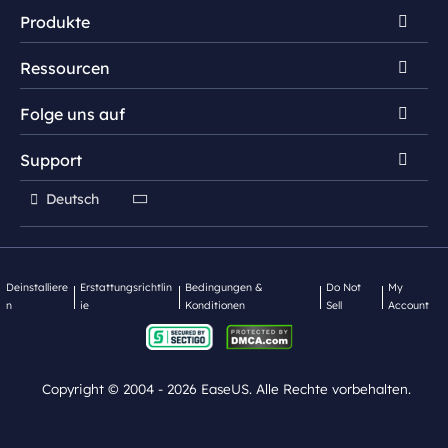
Produkte
Impressum
Ressourcen
Review & Auszeichnungen
EaseUS NTFS For Mac
Lizenz
Folge uns auf
EaseUS DupFiles Cleaner
NTFS for Mac Tipps
Datenschutz
EaseUS BitWiper


Support


OS2GO Tipps
Mac App Store
EaseUS OS2Go

Deutsch

Kontakt mit Support
Deinstalliere
Erstattungsrichtlin
Bedingungen &
Do Not
My
n
ie
Konditionen
Sell
Account
Copyright ©
2004 - 2026
EaseUS. Alle Rechte vorbehalten.